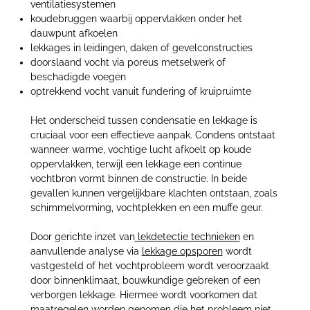
ventilatiesystemen
koudebruggen waarbij oppervlakken onder het
dauwpunt afkoelen
lekkages in leidingen, daken of gevelconstructies
doorslaand vocht via poreus metselwerk of
beschadigde voegen
optrekkend vocht vanuit fundering of kruipruimte
Het onderscheid tussen condensatie en lekkage is
cruciaal voor een effectieve aanpak. Condens ontstaat
wanneer warme, vochtige lucht afkoelt op koude
oppervlakken, terwijl een lekkage een continue
vochtbron vormt binnen de constructie. In beide
gevallen kunnen vergelijkbare klachten ontstaan, zoals
schimmelvorming, vochtplekken en een muffe geur.
Door gerichte inzet van
lekdetectie technieken
en
aanvullende analyse via
lekkage opsporen
wordt
vastgesteld of het vochtprobleem wordt veroorzaakt
door binnenklimaat, bouwkundige gebreken of een
verborgen lekkage. Hiermee wordt voorkomen dat
maatregelen worden genomen die het probleem niet