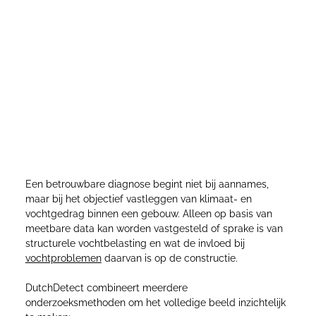
Metingen en analyse: zo maken wij
vochtproblemen objectief en aantoonbaar
Een betrouwbare diagnose begint niet bij aannames,
maar bij het objectief vastleggen van klimaat- en
vochtgedrag binnen een gebouw. Alleen op basis van
meetbare data kan worden vastgesteld of sprake is van
structurele vochtbelasting en wat de invloed bij
vochtproblemen
daarvan is op de constructie.
DutchDetect combineert meerdere
onderzoeksmethoden om het volledige beeld inzichtelijk