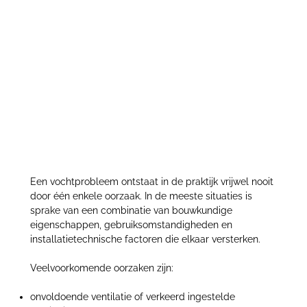
Condens, ventilatieprobleem of lekkage? Zo
ontstaat vocht in woningen en gebouwen
Een vochtprobleem ontstaat in de praktijk vrijwel nooit
door één enkele oorzaak. In de meeste situaties is
sprake van een combinatie van bouwkundige
eigenschappen, gebruiksomstandigheden en
installatietechnische factoren die elkaar versterken.
Veelvoorkomende oorzaken zijn:
onvoldoende ventilatie of verkeerd ingestelde