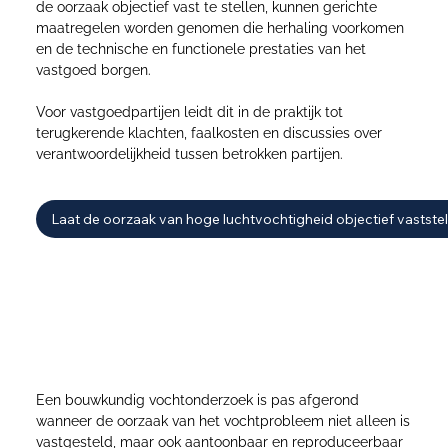
de oorzaak objectief vast te stellen, kunnen gerichte
maatregelen worden genomen die herhaling voorkomen
en de technische en functionele prestaties van het
vastgoed borgen.
Voor vastgoedpartijen leidt dit in de praktijk tot
terugkerende klachten, faalkosten en discussies over
verantwoordelijkheid tussen betrokken partijen.
Laat de oorzaak van hoge luchtvochtigheid objectief vaststel
Van analyse naar bewijs: rapportage als basis
voor een structurele oplossing
Een bouwkundig vochtonderzoek is pas afgerond
wanneer de oorzaak van het vochtprobleem niet alleen is
vastgesteld, maar ook aantoonbaar en reproduceerbaar