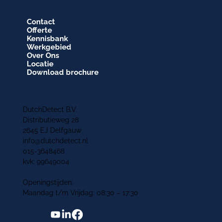
Contact
Offerte
Kennisbank
Werkgebied
Over Ons
Locatie
Download brochure
DutchDetect B.V.
Distributieweg 28
2645 EJ Delfgauw
info@dutchdetect.nl
015-3648468
kvk: 99649004
Openingstijden:
Maandag t/m Vrijdag: 08:30 – 17:30