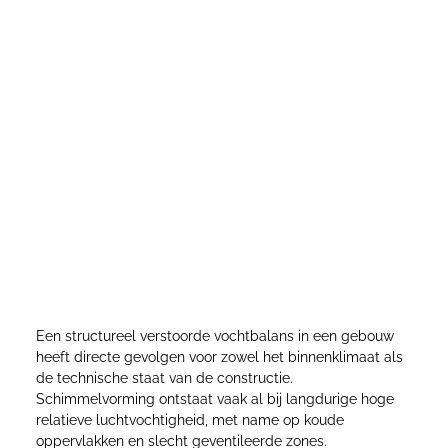
Gevolgen van langdurig hoge
luchtvochtigheid voor gezondheid en
vastgoed
Een structureel verstoorde vochtbalans in een gebouw
heeft directe gevolgen voor zowel het binnenklimaat als
de technische staat van de constructie.
Schimmelvorming ontstaat vaak al bij langdurige hoge
relatieve luchtvochtigheid, met name op koude
oppervlakken en slecht geventileerde zones.