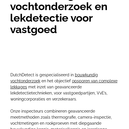
vochtonderzoek en
lekdetectie voor
vastgoed
Professionele rapportages bij
complexe vochtproblemen – waar anderen
stoppen, lossen wij het op.
DutchDetect is gespecialiseerd in
bouwkundig
vochtonderzoek
en het objectief
opsporen van complexe
lekkages
met inzet van geavanceerde
lekdetectietechnieken, voor vastgoedpartijen, VvE’s,
woningcorporaties en verzekeraars.
Onze inspecteurs combineren geavanceerde
meetmethoden zoals thermografie, camera-inspectie,
vochtmetingen en rookproeven met diepgaande